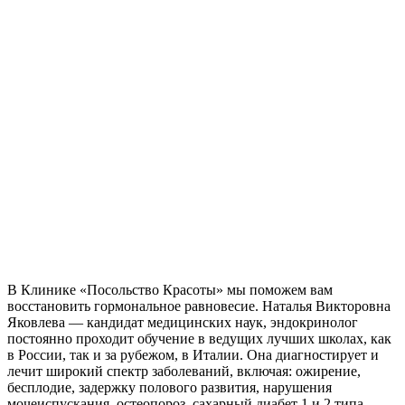
В Клинике «Посольство Красоты» мы поможем вам
восстановить гормональное равновесие. Наталья Викторовна
Яковлева — кандидат медицинских наук, эндокринолог
постоянно проходит обучение в ведущих лучших школах, как
в России, так и за рубежом, в Италии. Она диагностирует и
лечит широкий спектр заболеваний, включая: ожирение,
бесплодие, задержку полового развития, нарушения
мочеиспускания, остеопороз, сахарный диабет 1 и 2 типа,