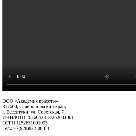
ООО «Академия красоты»,
357600, Ставропольский край,
г. Ессентуки, ул. Советская, 7
ИНН/КПП 2626043318/262601001
ОГРН 1152651001095
Тел.: +7(928)822-08-88