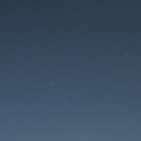
Режим обслуживани
активен
Site will be available soon. Thank you for your patience!
Забыли пароль?